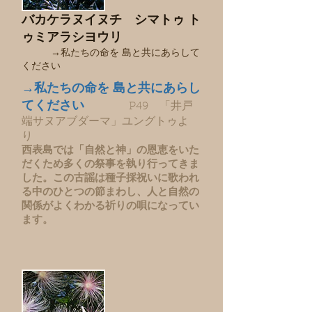
バカケラヌイヌチ シマトゥ ト
ゥミアラシヨウリ
→私たちの命を 島と共にあらして
ください
→私たちの命を 島と共にあらし
てください
P49 「井戸
端サヌアブダーマ」ユングトゥよ
り
西表島では「自然と神」の恩恵をいた
だくため多くの祭事を執り行ってきま
した。この古謡は種子採祝いに歌われ
る中のひとつの節まわし、人と自然の
関係がよくわかる祈りの唄になってい
ます。