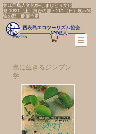
第10回島人文化祭-しまぴとぅ文化
祭-10/31（土）舞台の部・11/1（日）展示体
験の部 開催予定
​西表島エコツーリズム協会
法人
NPO
English
島に生きるジンブン
学