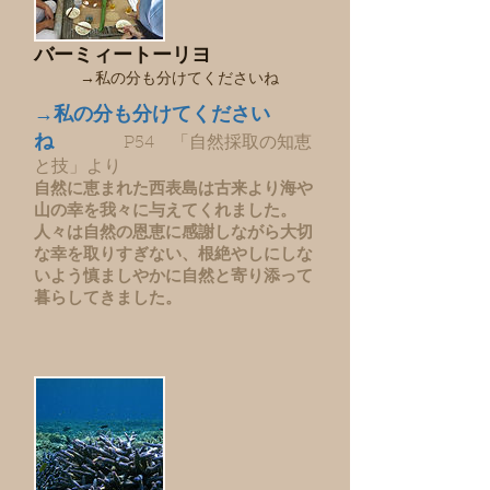
バーミィートーリヨ
→私の分も分けてくださいね
→私の分も分けてください
ね
P54 「自然採取の知恵
と技」より
自然に恵まれた西表島は古来より海や
山の幸を我々に与えてくれました。
人々は自然の恩恵に感謝しながら大切
な幸を取りすぎない、根絶やしにしな
いよう慎ましやかに自然と寄り添って
暮らしてきました。