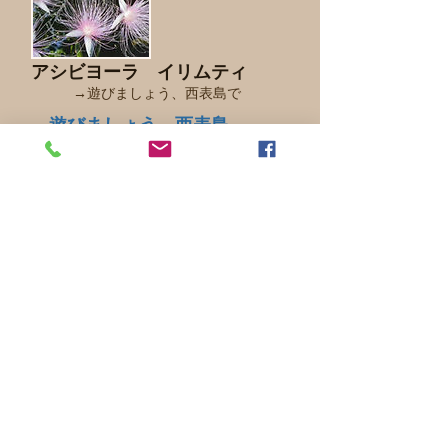
アシビヨーラ イリムティ
→遊びましょう、西表島で
→遊びましょう、西表島
で
P4 目次コンテン
ツ Part1 より
私たち人は本能的に自然や動植物、他
者との関わりを求めて生きています。
自然や関わり合う文化に触発されあな
たの日常生活を豊かにできるヒントを
手に入れてほしい。そしてこれから先
も大切なものを後世に送り届けていき
ましょう。