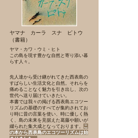
ヤマナ カーラ スナ ピトウ
（書籍）
ヤマ・カワ・ウミ・ヒト
​この島を現す豊かな自然と寄り添い暮
らす人々。
先人達から受け継がれてきた西表島の
すばらしい生活文化と自然。それらを
痛めることなく魅力を引き出し、次の
世代へ送り届けていきたい。
本書では我々の掲げる西表島エコツー
リズムの基礎のすべてが集約されてお
り時に昔の言葉を使い、時に優しく熱
く、島の未来を見据えた葛藤や願いが
綴られた集大成となっております。
こ
の本から西表島のエコツーリズムは始