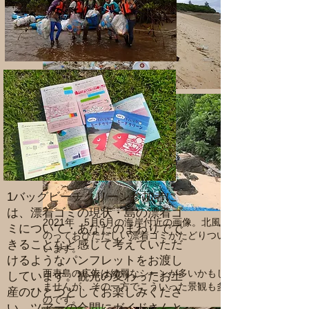
1バッグビーチクリーン参加者に
は、漂着ゴミの現状・島の漂着ゴ
2021年 5月6月の海岸付近の画像。北風に
ミについて・あなたのまわりでで
のっておびただしい漂着ゴミがたどりついて
きることなど感じて考えていただ
います。
けるようなパンフレットをお渡し
​西表島の広告は綺麗なシーンが多いかもしれ
しています。観光の変わったお土
ませんが、その一方でこういった景観も多い
産のひとつとしてお楽しみくださ
のです。
い。ツアーの合間にガイドさんと