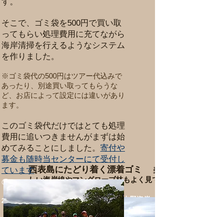
す。
そこで、ゴミ袋を500円で買い取
ってもらい処理費用に充てながら
海岸清掃を行えるようなシステム
を作りました。
※ゴミ袋代の500円はツアー代込みで
あったり、別途買い取ってもらうな
ど、
お店によって設定には違いがあり
ます。
このゴミ袋代だけではとても処理
費用に追いつきませんがまずは始
めてみることにしました。
寄付や
募金も随時当センターにて受付し
西表島にたどり着く漂着ゴミ
ています
。
美
しい海岸線やマングローブ林もよく見て
の
観察してほしい
2018年6月1日 西表島北東部 中野海岸
2018年6月1日 西表島北東部 中野海岸