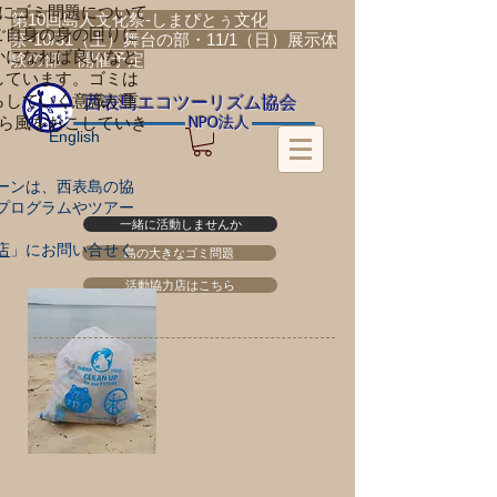
間にゴミ問題について
第10回島人文化祭-しまぴとぅ文化
ご自身の身の回りに
祭-10/31（土）舞台の部・11/1（日）展示体
かになれば良いなと
験の部 開催予定
しています。ゴミは
​西表島エコツーリズム協会
らしていく意識が重
法人
から風をおこしていき
NPO
English
ーンは、西表島の
協
プログラムやツアー
一緒に活動しませんか
。
店
」
にお問い合せく
島の大きなゴミ問題
活動協力店はこちら