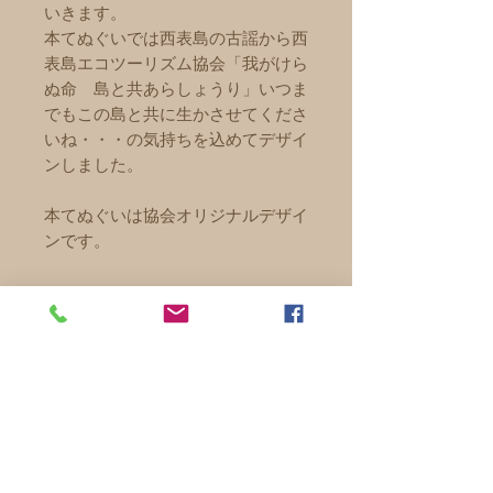
いきます。
本てぬぐいでは西表島の古謡から西
表島エコツーリズム協会「我がけら
ぬ命 島と共あらしょうり」いつま
でもこの島と共に生かさせてくださ
いね・・・の気持ちを込めてデザイ
ンしました。
本てぬぐいは協会オリジナルデザイ
ンです。
商品情報
☆サイズ 約35×90㎝
送料無料
☆素材 綿100％ 本染め（注
染）
お届け目安3～7日程度
☆日本製
※離島より発送の為これより遅れる
西表島エコツーリズム協会結成20
場合もございます
周年をお祝いして作られた鮮やかな
郵便局のスマートレターで発送しま
NPO 西表島エコツーリズム協会
シャインオレンジ色のてぬぐいで