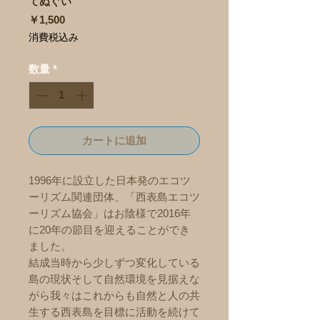
てぬぐい
価
￥1,500
格
消費税込み
数量
*
カートに追加
1996年に設立した日本発のエコツ
ーリズム関連団体、「西表島エコツ
ーリズム協会」はお陰様で2016年
に20年の節目を迎えることができ
ました。
結成当時から少しずつ変化している
島の現状そして自然環境を見据えな
がら我々はこれからも自然と人の共
生する西表島を目標に活動を続けて