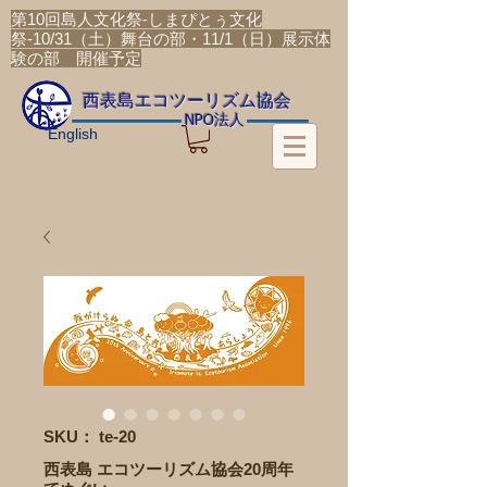
第10回島人文化祭-しまぴとぅ文化
祭-10/31（土）舞台の部・11/1（日）展示体
験の部 開催予定
​西表島エコツーリズム協会
法人
NPO
English
SKU： te-20
西表島 エコツーリズム協会20周年