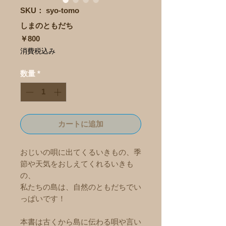
SKU： syo-tomo
しまのともだち
価
￥800
格
消費税込み
数量
*
カートに追加
おじいの唄に出てくるいきもの、季
節や天気をおしえてくれるいきも
の、
私たちの島は、自然のともだちでい
っぱいです！
本書は古くから島に伝わる唄や言い