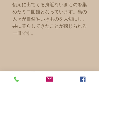
伝えに出てくる身近ないきものを集
めたミニ図鑑となっています。島の
人々が自然やいきものを大切にし、
共に暮らしてきたことが感じられる
一冊です。
本書の説明
◎サイズ 縦14.7㎝×横21㎝×厚
配送について
さ3㎜
◎ページ数 28ページ
☆送料無料です
◎発行元 西表文化祭実行委員
☆郵便局のスマートレターで発送し
NPO西表島エコツー
ます
リズム協会
☆お届け目安 地域によって3～7
NPO 西表島エコツーリズム協会
◎発行日 2013/3/31
〒907-1541
日程度かかります
沖縄県八重山郡竹富町字上原870-277