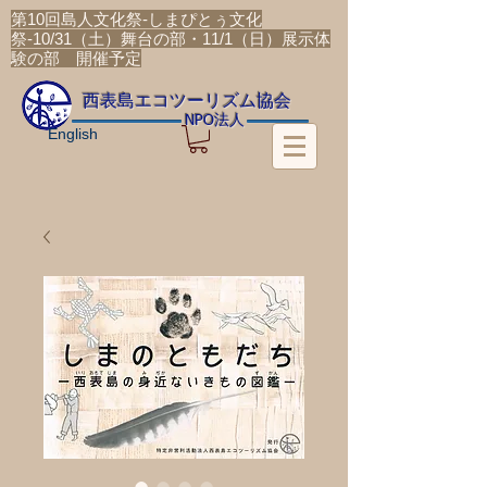
第10回島人文化祭-しまぴとぅ文化
祭-10/31（土）舞台の部・11/1（日）展示体
験の部 開催予定
​西表島エコツーリズム協会
法人
NPO
English